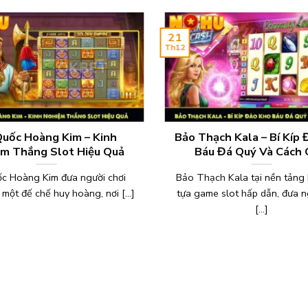
21
Th12
uốc Hoàng Kim – Kinh
Bảo Thạch Kala – Bí Kíp
m Thắng Slot Hiệu Quả
Báu Đá Quý Và Cách 
c Hoàng Kim đưa người chơi
Bảo Thạch Kala tại nền tảng
một đế chế huy hoàng, nơi [...]
tựa game slot hấp dẫn, đưa n
[...]