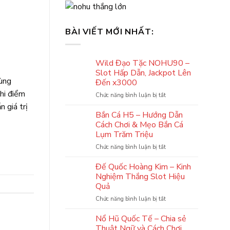
BÀI VIẾT MỚI NHẤT:
Wild Đạo Tặc NOHU90 –
Slot Hấp Dẫn, Jackpot Lên
ùng
Đến x3000
hi điểm
ở
Chức năng bình luận bị tắt
Wild
 giá trị
Đạo
Bắn Cá H5 – Hướng Dẫn
Tặc
Cách Chơi & Mẹo Bắn Cá
NOHU90
Lụm Trăm Triệu
–
ở
Chức năng bình luận bị tắt
Slot
Bắn
Hấp
Cá
Dẫn,
Đế Quốc Hoàng Kim – Kinh
H5
Jackpot
Nghiệm Thắng Slot Hiệu
–
Lên
Quả
Hướng
Đến
ở
Chức năng bình luận bị tắt
Dẫn
x3000
Đế
Cách
Quốc
Chơi
Nổ Hũ Quốc Tế – Chia sẻ
Hoàng
&
Thuật Ngữ và Cách Chơi