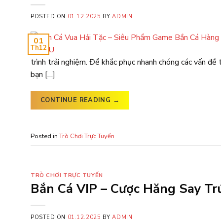
POSTED ON
01.12.2025
BY
ADMIN
01
Th12
trình trải nghiệm. Để khắc phục nhanh chóng các vấn đề 
bạn […]
CONTINUE READING
→
Posted in
Trò Chơi Trực Tuyến
TRÒ CHƠI TRỰC TUYẾN
Bắn Cá VIP – Cược Hăng Say T
POSTED ON
01.12.2025
BY
ADMIN