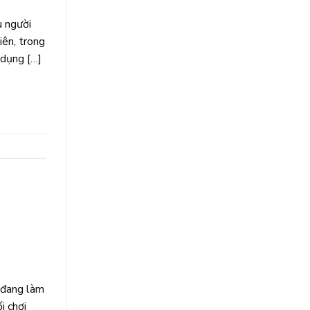
Chơi
u người
Bài
Cổ
iên, trong
Điển
 dụng […]
Gây
Sốt
Nhất
2025
 đang làm
i chơi