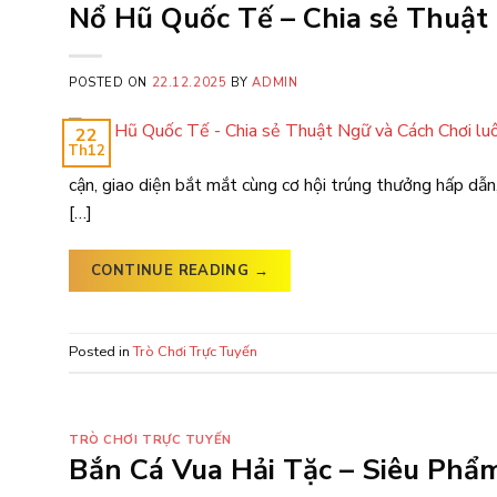
Nổ Hũ Quốc Tế – Chia sẻ Thuật
POSTED ON
22.12.2025
BY
ADMIN
22
Th12
cận, giao diện bắt mắt cùng cơ hội trúng thưởng hấp dẫn
[…]
CONTINUE READING
→
Posted in
Trò Chơi Trực Tuyến
TRÒ CHƠI TRỰC TUYẾN
Bắn Cá Vua Hải Tặc – Siêu Ph