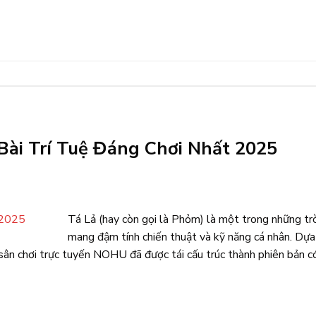
ài Trí Tuệ Đáng Chơi Nhất 2025
Tá Lả (hay còn gọi là Phỏm) là một trong những trò
mang đậm tính chiến thuật và kỹ năng cá nhân. Dựa
o sân chơi trực tuyến NOHU đã được tái cấu trúc thành phiên bản c