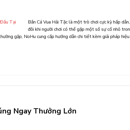
Bắn Cá Vua Hải Tặc là một trò chơi cực kỳ hấp dẫn
đôi khi người chơi có thể gặp một số sự cố nhỏ tro
thường gặp, NoHu cung cấp hướng dẫn chi tiết kèm giải pháp hiệu 
rúng Ngay Thưởng Lớn