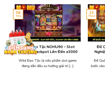
08
23
Th1
Th12
ts
Wild Đạo Tặc NOHU90 – Slot
Đế Q
Hấp Dẫn, Jackpot Lên Đến x3000
Nghiệ
ường
Wild Đạo Tặc là siêu phẩm slot game
Đế Quố
.]
đang dẫn đầu xu hướng giải trí [...]
bước vào 