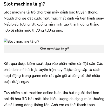
Slot machine là gì?
Slot machine là trò chơi trên máy đánh bạc truyền thống.
Người chơi sẽ đặt cược một mức nhất định và tiến hành quay.
Nếu biểu tượng rớt xuống màn hình tạo thành dòng thắng
hợp lệ nhận mức thưởng tương ứng.
Slot machine là gì?
Kết quả được kiểm soát dựa vào phần mềm cài đặt sẵn. Các
phiên bản nổ hũ trực tuyến hiện nay được nâng cấp từ cách
hoạt động trong game nên rất gần gũi ai cũng có thể nhập
cuộc được ngay.
Tuy nhiên slot machine online luôn thu hút người chơi hơn
bởi đồ họa 3D bắt mắt, kho biểu tượng đa dạng, mức thưởng
và số lượng dòng thắng lớn. Anh em có thể thanh toán