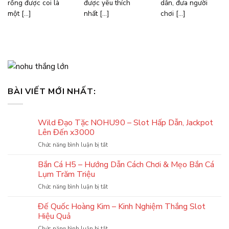
rồng được coi là
được yêu thích
dẫn, đưa người
một [...]
nhất [...]
chơi [...]
BÀI VIẾT MỚI NHẤT:
Wild Đạo Tặc NOHU90 – Slot Hấp Dẫn, Jackpot
Lên Đến x3000
ở
Chức năng bình luận bị tắt
Wild
Đạo
Bắn Cá H5 – Hướng Dẫn Cách Chơi & Mẹo Bắn Cá
Tặc
Lụm Trăm Triệu
NOHU90
ở
Chức năng bình luận bị tắt
–
Bắn
Slot
Cá
Đế Quốc Hoàng Kim – Kinh Nghiệm Thắng Slot
Hấp
H5
Dẫn,
Hiệu Quả
–
Jackpot
ở
Chức năng bình luận bị tắt