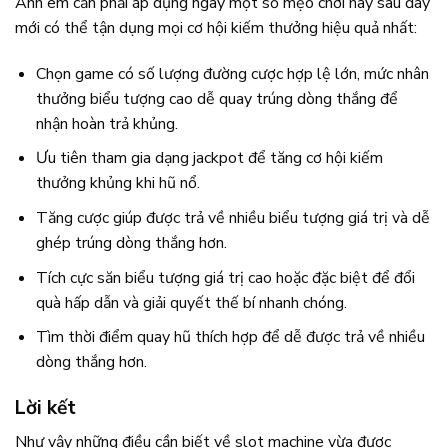
Anh em cần phải áp dụng ngay một số mẹo chơi hay sau đây
mới có thể tận dụng mọi cơ hội kiếm thưởng hiệu quả nhất:
Chọn game có số lượng đường cược hợp lệ lớn, mức nhân
thưởng biểu tượng cao dễ quay trúng dòng thắng để
nhận hoàn trả khủng.
Ưu tiên tham gia dạng jackpot để tăng cơ hội kiếm
thưởng khủng khi hũ nổ.
Tăng cược giúp được trả về nhiều biểu tượng giá trị và dễ
ghép trúng dòng thắng hơn.
Tích cực săn biểu tượng giá trị cao hoặc đặc biệt để đổi
quà hấp dẫn và giải quyết thế bí nhanh chóng.
Tìm thời điểm quay hũ thích hợp để dễ được trả về nhiều
dòng thắng hơn.
Lời kết
Như vậy những điều cần biết về slot machine vừa được