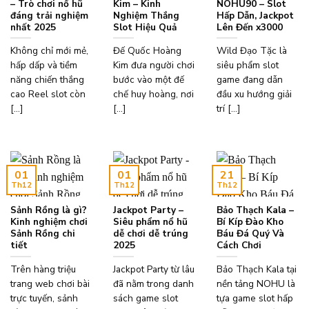
– Trò chơi nổ hũ
Kim – Kinh
NOHU90 – Slot
đáng trải nghiệm
Nghiệm Thắng
Hấp Dẫn, Jackpot
nhất 2025
Slot Hiệu Quả
Lên Đến x3000
Không chỉ mới mẻ,
Đế Quốc Hoàng
Wild Đạo Tặc là
hấp dấp và tiềm
Kim đưa người chơi
siêu phẩm slot
năng chiến thắng
bước vào một đế
game đang dẫn
cao Reel slot còn
chế huy hoàng, nơi
đầu xu hướng giải
[...]
[...]
trí [...]
01
01
21
Th12
Th12
Th12
Sảnh Rồng là gì?
Jackpot Party –
Bảo Thạch Kala –
Kinh nghiệm chơi
Siêu phẩm nổ hũ
Bí Kíp Đào Kho
Sảnh Rồng chi
dễ chơi dễ trúng
Báu Đá Quý Và
tiết
2025
Cách Chơi
Trên hàng triệu
Jackpot Party từ lâu
Bảo Thạch Kala tại
trang web chơi bài
đã nằm trong danh
nền tảng NOHU là
trực tuyến, sảnh
sách game slot
tựa game slot hấp