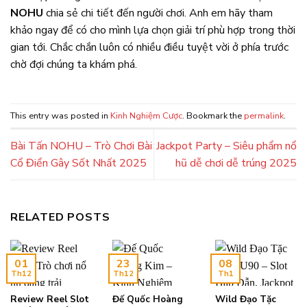
NOHU
chia sẻ chi tiết đến người chơi. Anh em hãy tham
khảo ngay để có cho mình lựa chọn giải trí phù hợp trong thời
gian tới. Chắc chắn luôn có nhiều điều tuyệt vời ở phía trước
chờ đợi chúng ta khám phá.
This entry was posted in
Kinh Nghiệm Cược
. Bookmark the
permalink
.
Bài Tấn NOHU – Trò Chơi Bài
Jackpot Party – Siêu phẩm nổ
Cổ Điển Gây Sốt Nhất 2025
hũ dễ chơi dễ trúng 2025
RELATED POSTS
01
23
08
Th12
Th12
Th1
Review Reel Slot
Đế Quốc Hoàng
Wild Đạo Tặc