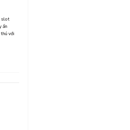
 slot
y ấn
thú với