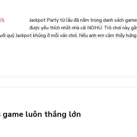
Jackpot Party từ lâu đã nằm trong danh sách game
được yêu thích nhất nhà cái NOHU. Trò chơi này gâ
với quỹ Jackpot khủng ở mỗi ván chơi. Nếu anh em cảm thấy hứng 
s game luôn thắng lớn