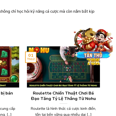
 không chỉ học hỏi kỹ năng cá cược mà còn nắm bắt kịp
01
Th12
 bị bán
Roulette Chiến Thuật Chơi Bá
Đạo Tăng Tỷ Lệ Thắng Từ Nohu
 cung cấp
Roulette là hình thức cá cược kinh điển,
. [...]
tồn tại bền vững qua nhiều dai [...]