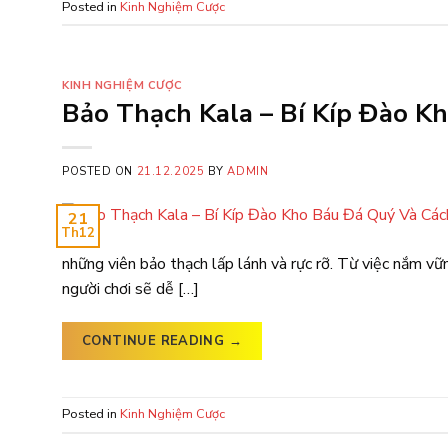
Posted in
Kinh Nghiệm Cược
KINH NGHIỆM CƯỢC
Bảo Thạch Kala – Bí Kíp Đào K
POSTED ON
21.12.2025
BY
ADMIN
21
Th12
những viên bảo thạch lấp lánh và rực rỡ. Từ việc nắm vữn
người chơi sẽ dễ […]
CONTINUE READING
→
Posted in
Kinh Nghiệm Cược