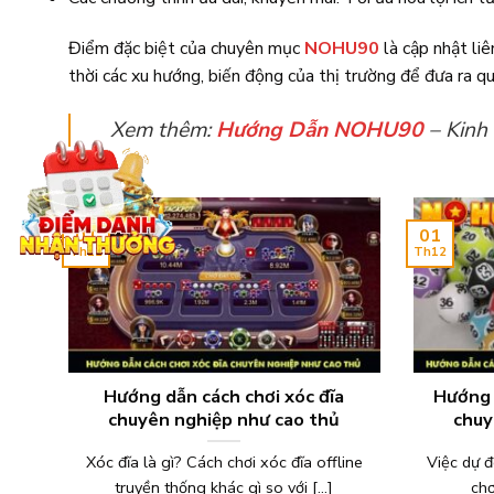
Điểm đặc biệt của chuyên mục
NOHU90
là cập nhật li
thời các xu hướng, biến động của thị trường để đưa ra q
Xem thêm:
Hướng Dẫn NOHU90
– Kinh
01
01
Th12
Th12
Hướng dẫn cách chơi xóc đĩa
Hướng d
chuyên nghiệp như cao thủ
chuy
Xóc đĩa là gì? Cách chơi xóc đĩa offline
Việc dự 
truyền thống khác gì so với [...]
chơ