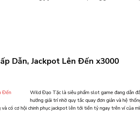
ấp Dẫn, Jackpot Lên Đến x3000
Wild Đạo Tặc là siêu phẩm slot game đang dẫn đ
hướng giải trí nhờ quy tắc quay đơn giản và hệ thố
à có cơ hội chinh phục jackpot lên tới tiền tỷ ngay trên ví của m