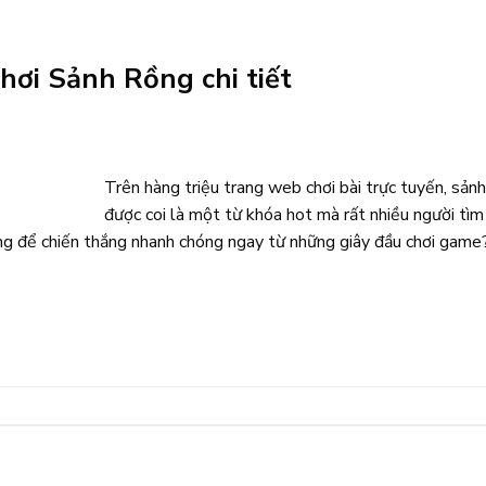
hơi Sảnh Rồng chi tiết
Trên hàng triệu trang web chơi bài trực tuyến, sản
được coi là một từ khóa hot mà rất nhiều người tìm
ng để chiến thắng nhanh chóng ngay từ những giây đầu chơi game