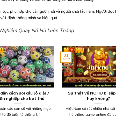
ên tục, phù hợp cho cả người mới và người chơi lâu năm. Người đọc
uyết định thông minh và hiệu quả.
 Nghiệm Quay Nổ Hũ Luôn Thắng
01
Th12
ẫn cách soi cầu lô giải 7
Sự thật về NOHU bị sập
ên nghiệp cho bet thủ
hay không?
đoán các con số với những mẹo
Việt Nam có rất nhiều nhà cái
i lô đề luôn là thông [...]
hệ thống game online đa dạng